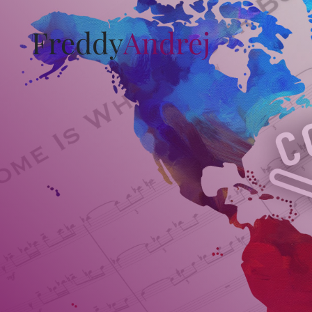
F
reddy
A
ndrej